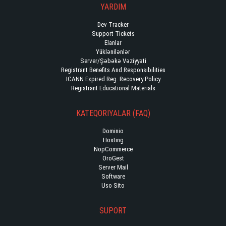
YARDIM
Dev Tracker
Support Tickets
Elanlar
Yüklənilənlər
Server/Şəbəkə Vəziyyəti
Registrant Benefits And Responsibilities
ICANN Expired Reg. Recovery Policy
Registrant Educational Materials
KATEQORIYALAR (FAQ)
Dominio
Hosting
NopCommerce
OroGest
Server Mail
Software
Uso Sito
SUPORT