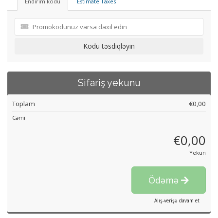
Endirim kodu
Estimate Taxes
Kodu təsdiqləyin
Sifariş yekunu
Toplam
€0,00
Cəmi
€0,00
Yekun
Ödəmə
Alış-verişə davam et