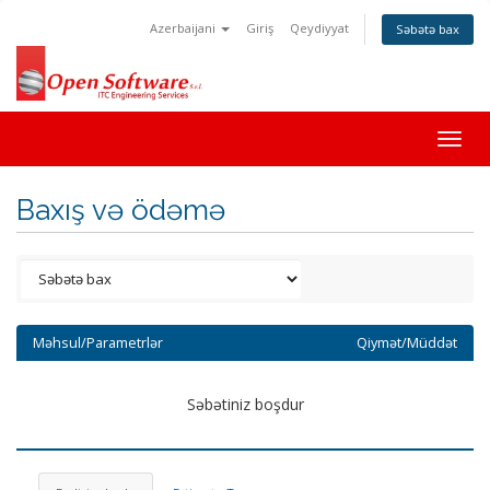
Azerbaijani
Giriş
Qeydiyyat
Səbətə bax
Togg
navig
Baxış və ödəmə
Məhsul/Parametrlər
Qiymət/Müddət
Səbətiniz boşdur