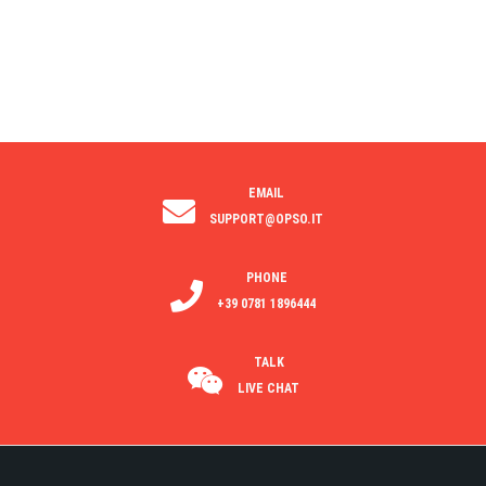
EMAIL
SUPPORT@OPSO.IT
PHONE
+39 0781 1896444
TALK
LIVE CHAT