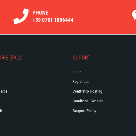
PHONE
+39 0781 1896444
RIE (FAQ)
SUPORT
Login
Registrace
erce
Conttratto Hosting
Condizioni Generali
il
Support Policy