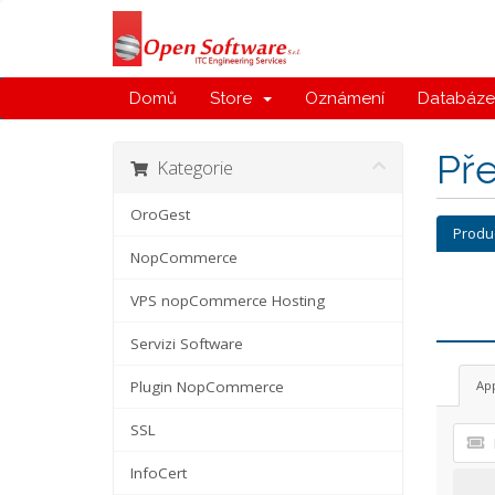
Domů
Store
Oznámení
Databáze 
Př
Kategorie
OroGest
Produ
NopCommerce
VPS nopCommerce Hosting
Servizi Software
Plugin NopCommerce
Ap
SSL
InfoCert