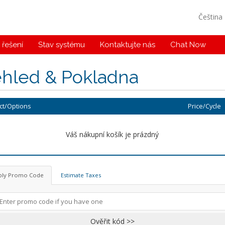
Čeština
řešení
Stav systému
Kontaktujte nás
Chat Now
ehled & Pokladna
ct/Options
Price/Cycle
Váš nákupní košík je prázdný
ply Promo Code
Estimate Taxes
Ověřit kód >>