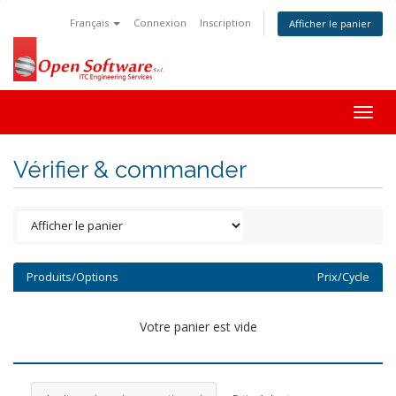
Français
Connexion
Inscription
Afficher le panier
Togg
navig
Vérifier & commander
Produits/Options
Prix/Cycle
Votre panier est vide