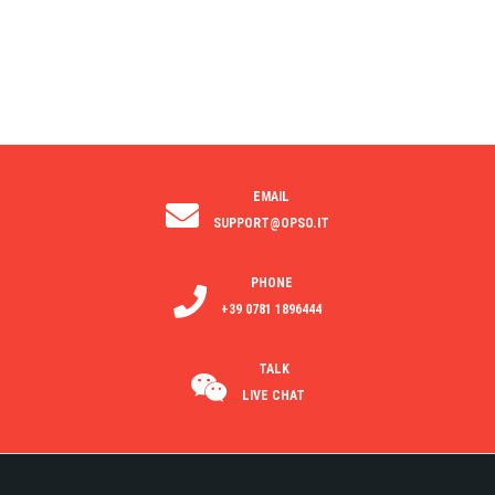
EMAIL
SUPPORT@OPSO.IT
PHONE
+39 0781 1896444
TALK
LIVE CHAT