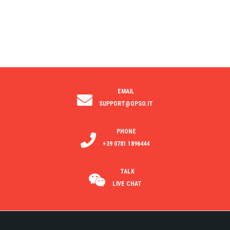
EMAIL
SUPPORT@OPSO.IT
PHONE
+39 0781 1896444
TALK
LIVE CHAT