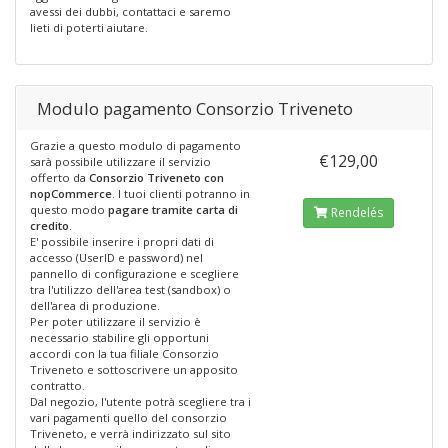
avessi dei dubbi, contattaci e saremo
lieti di poterti aiutare.
Modulo pagamento Consorzio Triveneto
Grazie a questo modulo di pagamento
€129,00
sarà possibile utilizzare il servizio
offerto da
Consorzio Triveneto con
nopCommerce
. I tuoi clienti potranno in
questo modo
pagare tramite carta di
Rendelés
credito
.
E' possibile inserire i propri dati di
accesso (UserID e password) nel
pannello di configurazione e scegliere
tra l'utilizzo dell'area test (sandbox) o
dell'area di produzione.
Per poter utilizzare il servizio è
necessario stabilire gli opportuni
accordi con la tua filiale Consorzio
Triveneto e sottoscrivere un apposito
contratto.
Dal negozio, l'utente potrà scegliere tra i
vari pagamenti quello del consorzio
Triveneto, e verrà indirizzato sul sito