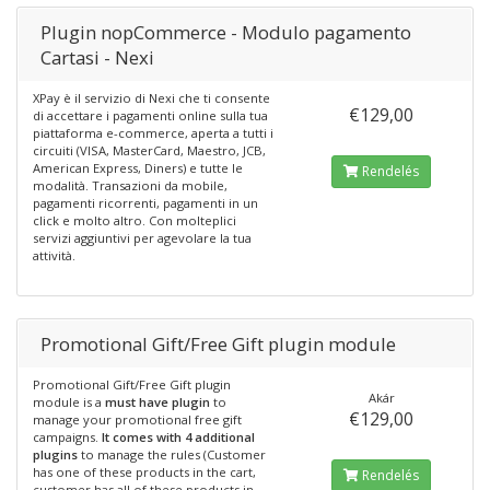
Plugin nopCommerce - Modulo pagamento
Cartasi - Nexi
XPay è il servizio di Nexi che ti consente
€129,00
di accettare i pagamenti online sulla tua
piattaforma e-commerce, aperta a tutti i
circuiti (VISA, MasterCard, Maestro, JCB,
American Express, Diners) e tutte le
Rendelés
modalità. Transazioni da mobile,
pagamenti ricorrenti, pagamenti in un
click e molto altro. Con molteplici
servizi aggiuntivi per agevolare la tua
attività.
Promotional Gift/Free Gift plugin module
Promotional Gift/Free Gift plugin
Akár
module is a
must have plugin
to
€129,00
manage your promotional free gift
campaigns.
It comes with 4 additional
plugins
to manage the rules (Customer
has one of these products in the cart,
Rendelés
customer has all of these products in