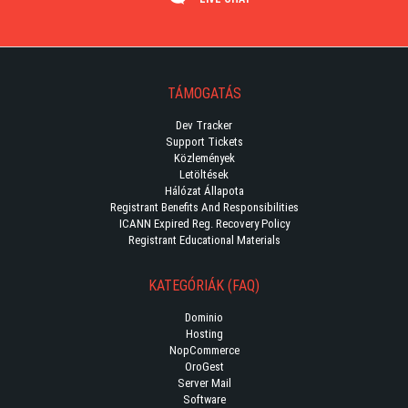
TÁMOGATÁS
Dev Tracker
Support Tickets
Közlemények
Letöltések
Hálózat Állapota
Registrant Benefits And Responsibilities
ICANN Expired Reg. Recovery Policy
Registrant Educational Materials
KATEGÓRIÁK (FAQ)
Dominio
Hosting
NopCommerce
OroGest
Server Mail
Software