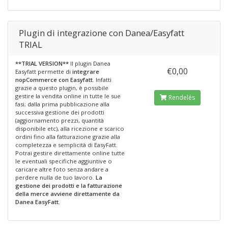
Plugin di integrazione con Danea/Easyfatt
TRIAL
**TRIAL VERSION**
Il plugin Danea
€0,00
Easyfatt permette di
integrare
nopCommerce con Easyfatt
. Infatti
grazie a questo plugin, è possibile
gestire la vendita online in tutte le sue
Rendelés
fasi; dalla prima pubblicazione alla
successiva gestione dei prodotti
(aggiornamento prezzi, quantità
disponibile etc), alla ricezione e scarico
ordini fino alla fatturazione grazie alla
completezza e semplicità di EasyFatt.
Potrai gestire direttamente online tutte
le eventuali specifiche aggiuntive o
caricare altre foto senza andare a
perdere nulla de tuo lavoro.
La
gestione dei prodotti e la fatturazione
della merce avviene direttamente da
Danea EasyFatt.