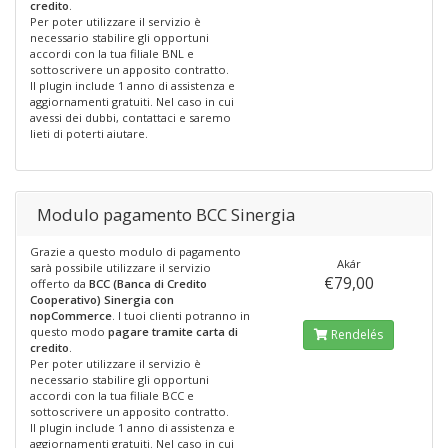
credito
.
Per poter utilizzare il servizio è
necessario stabilire gli opportuni
accordi con la tua filiale BNL e
sottoscrivere un apposito contratto.
Il plugin include 1 anno di assistenza e
aggiornamenti gratuiti. Nel caso in cui
avessi dei dubbi, contattaci e saremo
lieti di poterti aiutare.
Modulo pagamento BCC Sinergia
Grazie a questo modulo di pagamento
Akár
sarà possibile utilizzare il servizio
€79,00
offerto da
BCC (Banca di Credito
Cooperativo) Sinergia con
nopCommerce
. I tuoi clienti potranno in
questo modo
pagare tramite carta di
Rendelés
credito
.
Per poter utilizzare il servizio è
necessario stabilire gli opportuni
accordi con la tua filiale BCC e
sottoscrivere un apposito contratto.
Il plugin include 1 anno di assistenza e
aggiornamenti gratuiti. Nel caso in cui