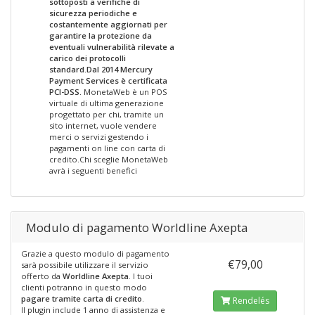
sottoposti a verifiche di
sicurezza periodiche e
costantemente aggiornati per
garantire la protezione da
eventuali vulnerabilità rilevate a
carico dei protocolli
standard.Dal 2014 Mercury
Payment Services è certificata
PCI-DSS.
MonetaWeb è un POS
virtuale di ultima generazione
progettato per chi, tramite un
sito internet, vuole vendere
merci o servizi gestendo i
pagamenti on line con carta di
credito.Chi sceglie MonetaWeb
avrà i seguenti benefici
Modulo di pagamento Worldline Axepta
Grazie a questo modulo di pagamento
€79,00
sarà possibile utilizzare il servizio
offerto da
Worldline Axepta
. I tuoi
clienti potranno in questo modo
pagare tramite carta di credito
.
Rendelés
Il plugin include 1 anno di assistenza e