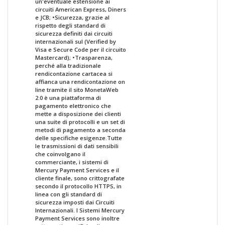
un'eventuale estensione ai
circuiti American Express, Diners
e JCB; •Sicurezza, grazie al
rispetto degli standard di
sicurezza definiti dai circuiti
internazionali sul (Verified by
Visa e Secure Code per il circuito
Mastercard); •Trasparenza,
perché alla tradizionale
rendicontazione cartacea si
affianca una rendicontazione on
line tramite il sito MonetaWeb
2.0 è una piattaforma di
pagamento elettronico che
mette a disposizione dei clienti
una suite di protocolli e un set di
metodi di pagamento a seconda
delle specifiche esigenze.Tutte
le trasmissioni di dati sensibili
che coinvolgano il
commerciante, i sistemi di
Mercury Payment Services e il
cliente finale, sono crittografate
secondo il protocollo HTTPS, in
linea con gli standard di
sicurezza imposti dai Circuiti
Internazionali. I Sistemi Mercury
Payment Services sono inoltre