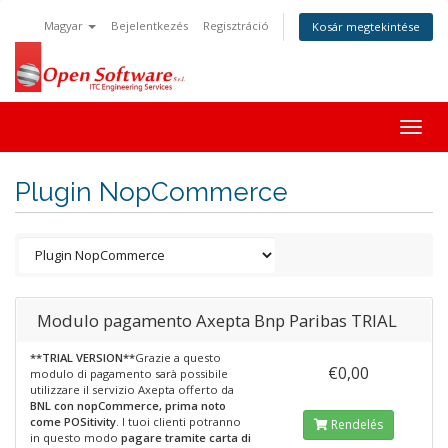
Magyar
Bejelentkezés
Regisztráció
Kosár megtekintése
Togg
navig
Plugin NopCommerce
Modulo pagamento Axepta Bnp Paribas TRIAL
**TRIAL VERSION**
Grazie a questo
€0,00
modulo di pagamento sarà possibile
utilizzare il servizio Axepta offerto da
BNL con nopCommerce, prima noto
come POSitivity
. I tuoi clienti potranno
Rendelés
in questo modo
pagare tramite carta di