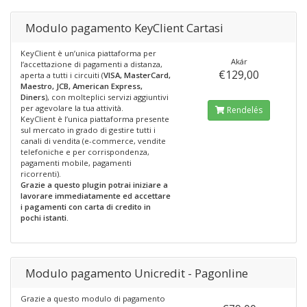
Modulo pagamento KeyClient Cartasi
KeyClient è un’unica piattaforma per
Akár
l’accettazione di pagamenti a distanza,
€129,00
aperta a tutti i circuiti (
VISA, MasterCard,
Maestro, JCB, American Express,
Diners
), con molteplici servizi aggiuntivi
per agevolare la tua attività.
Rendelés
KeyClient è l’unica piattaforma presente
sul mercato in grado di gestire tutti i
canali di vendita (e-commerce, vendite
telefoniche e per corrispondenza,
pagamenti mobile, pagamenti
ricorrenti).
Grazie a questo plugin potrai iniziare a
lavorare immediatamente ed accettare
i pagamenti con carta di credito in
pochi istanti.
Modulo pagamento Unicredit - Pagonline
Grazie a questo modulo di pagamento