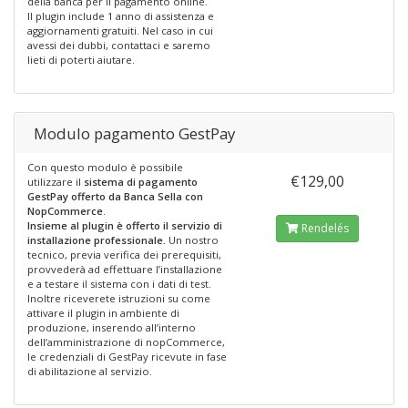
della banca per il pagamento online.
Il plugin include 1 anno di assistenza e
aggiornamenti gratuiti. Nel caso in cui
avessi dei dubbi, contattaci e saremo
lieti di poterti aiutare.
Modulo pagamento GestPay
Con questo modulo è possibile
€129,00
utilizzare il
sistema di pagamento
GestPay offerto da Banca Sella con
NopCommerce
.
Insieme al plugin è offerto il servizio di
Rendelés
installazione professionale.
Un nostro
tecnico, previa verifica dei prerequisiti,
provvederà ad effettuare l’installazione
e a testare il sistema con i dati di test.
Inoltre riceverete istruzioni su come
attivare il plugin in ambiente di
produzione, inserendo all’interno
dell’amministrazione di nopCommerce,
le credenziali di GestPay ricevute in fase
di abilitazione al servizio.