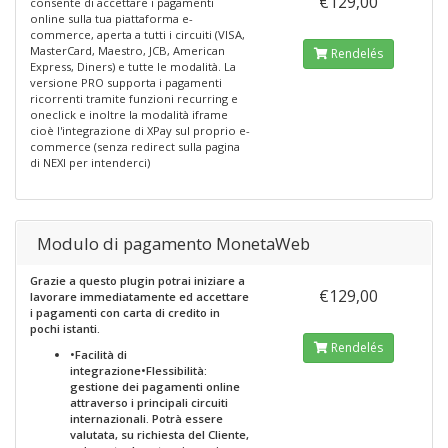
€129,00
consente di accettare i pagamenti
online sulla tua piattaforma e-
commerce, aperta a tutti i circuiti (VISA,
MasterCard, Maestro, JCB, American
Rendelés
Express, Diners) e tutte le modalità. La
versione PRO supporta i pagamenti
ricorrenti tramite funzioni recurring e
oneclick e inoltre la modalità iframe
cioè l'integrazione di XPay sul proprio e-
commerce (senza redirect sulla pagina
di NEXI per intenderci)
Modulo di pagamento MonetaWeb
Grazie a questo plugin potrai iniziare a
€129,00
lavorare immediatamente ed accettare
i pagamenti con carta di credito in
pochi istanti.
Rendelés
•Facilità di
integrazione•Flessibilità:
gestione dei pagamenti online
attraverso i principali circuiti
internazionali. Potrà essere
valutata, su richiesta del Cliente,