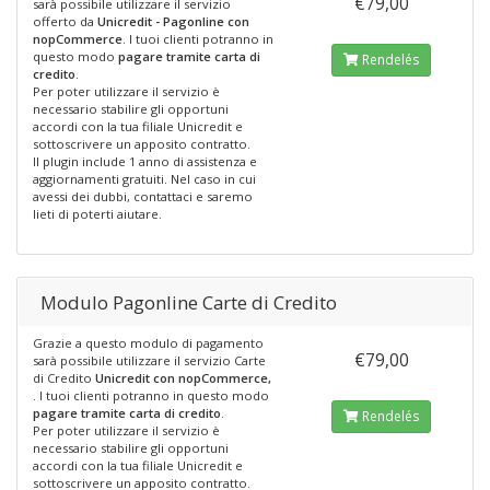
€79,00
sarà possibile utilizzare il servizio
offerto da
Unicredit - Pagonline con
nopCommerce
. I tuoi clienti potranno in
questo modo
pagare tramite carta di
Rendelés
credito
.
Per poter utilizzare il servizio è
necessario stabilire gli opportuni
accordi con la tua filiale Unicredit e
sottoscrivere un apposito contratto.
Il plugin include 1 anno di assistenza e
aggiornamenti gratuiti. Nel caso in cui
avessi dei dubbi, contattaci e saremo
lieti di poterti aiutare.
Modulo Pagonline Carte di Credito
Grazie a questo modulo di pagamento
€79,00
sarà possibile utilizzare il servizio Carte
di Credito
Unicredit con nopCommerce,
. I tuoi clienti potranno in questo modo
pagare tramite carta di credito
.
Rendelés
Per poter utilizzare il servizio è
necessario stabilire gli opportuni
accordi con la tua filiale Unicredit e
sottoscrivere un apposito contratto.