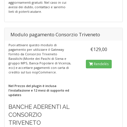
aggiornamenti gratuiti. Nel caso in cui
avessi dei dubbi, contattaci e saremo
lieti di poterti aiutare.
Modulo pagamento Consorzio Triveneto
Puoi attivare questo modulo di
€129,00
pagamento per utilizzare il Gateway
fornito da Consorzio Triveneto
Bassilichi (Monte dei Paschi di Siena e
gruppo MPS, Banca Popolare di Vicenza,
Rendelés
ecc) e accettare pagamenti con carta di
credito sul tuo nopCommerce.
Nel Prezzo del plugin è inclusa
l'installazione e 12 mesi di supporto ed
updates
BANCHE ADERENTI AL
CONSORZIO
TRIVENETO