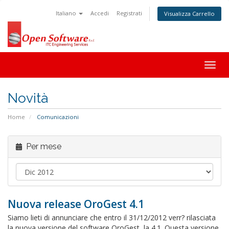
Italiano
Accedi
Registrati
Visualizza Carrello
Togg
navig
Novità
Home
Comunicazioni
Per mese
Nuova release OroGest 4.1
Siamo lieti di annunciare che entro il 31/12/2012 verr? rilasciata
la nuova versione del software OroGest, la 4.1. Questa versione