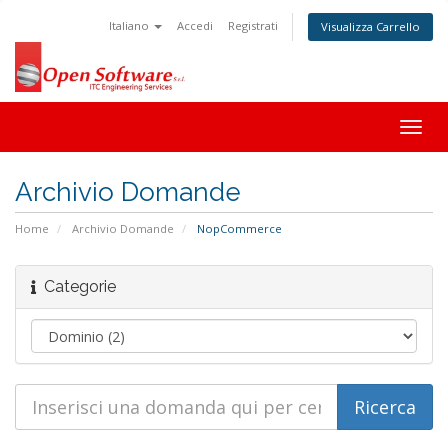
Italiano
Accedi
Registrati
Visualizza Carrello
Togg
navig
Archivio Domande
Home
Archivio Domande
NopCommerce
Categorie