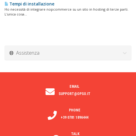
Tempi di installazione
Ho necessità di integrare nopcommerce su un sito in hosting di terze parti.
L'unica cosa...
Assistenza
EMAIL
SUPPORT@OPSO.IT
PHONE
+39 0781 1896444
TALK