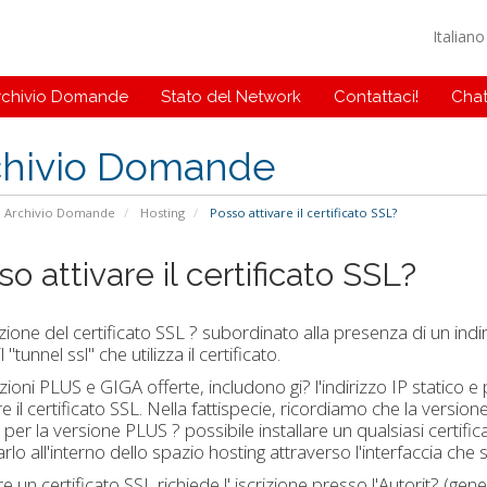
Italian
rchivio Domande
Stato del Network
Contattaci!
Chat
chivio Domande
Archivio Domande
Hosting
Posso attivare il certificato SSL?
o attivare il certificato SSL?
azione del certificato SSL ? subordinato alla presenza di un ind
l "tunnel ssl" che utilizza il certificato.
zioni PLUS e GIGA offerte, includono gi? l'indirizzo IP statico e 
re il certificato SSL. Nella fattispecie, ricordiamo che la versione
per la versione PLUS ? possibile installare un qualsiasi certifi
lo all'interno dello spazio hosting attraverso l'interfaccia che si
e un certificato SSL richiede l' iscrizione presso l'Autorit? (ge