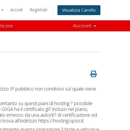
o
Accedi
Registrati
Visualizza Carrello
ta ora
Account
irizzo IP pubblico non condiviso sul quale viene
pertanto su questi piani di hosting ? possibile
 GIGA ha il certificato gi? incluso nel piano,
cato emesso da una autorit? di certificazione ed
 trova all'indirizzo https://hosting.opso.it.
neralmente questa operazione ? facile e veloce) e