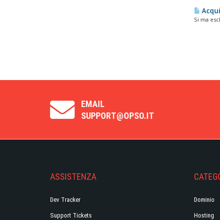
Acqui
Si ma escl
EMAIL
SUPPORT@OPSO.IT
ASSISTENZA
CATEGO
Dev Tracker
Dominio
Support Tickets
Hosting