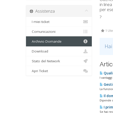
in line
per ese
Assistenza
?
I miei ticket
1 Ute
Comunicazioni
Archivio Domande
Hai
Download
Stato del Network
Artic
Apri Ticket
Quali 
I vantaggi
Gesti
La funzion
Il dom
Dipende d
I prim
Se hai re