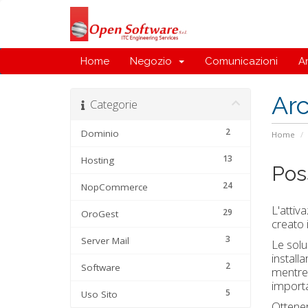
Home
Negozio
Comunicazioni
A
Ar
Categorie
2
Dominio
Home
13
Hosting
Poss
24
NopCommerce
L'attiv
29
OroGest
creato i
3
Server Mail
Le solu
installa
2
Software
mentre 
importar
5
Uso Sito
Ottener