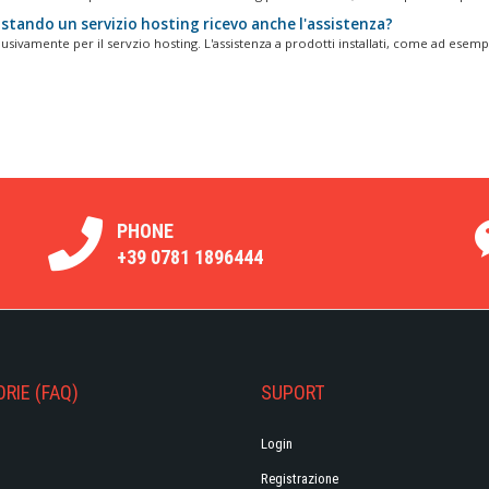
stando un servizio hosting ricevo anche l'assistenza?
usivamente per il servzio hosting. L'assistenza a prodotti installati, come ad esempi
PHONE
+39 0781 1896444
RIE (FAQ)
SUPORT
Login
Registrazione