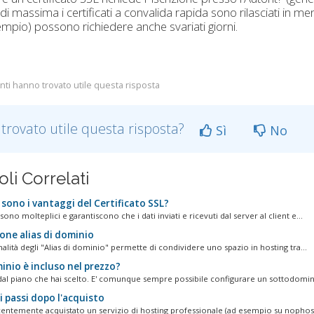
a di massima i certificati a convalida rapida sono rilasciati in m
mpio) possono richiedere anche svariati giorni.
nti hanno trovato utile questa risposta
 trovato utile questa risposta?
Sì
No
oli Correlati
sono i vantaggi del Certificato SSL?
 sono molteplici e garantiscono che i dati inviati e ricevuti dal server al client e...
one alias di dominio
alità degli "Alias di dominio" permette di condividere uno spazio in hosting tra...
inio è incluso nel prezzo?
al piano che hai scelto. E' comunque sempre possibile configurare un sottodomini
i passi dopo l'acquisto
centemente acquistato un servizio di hosting professionale (ad esempio su nophost