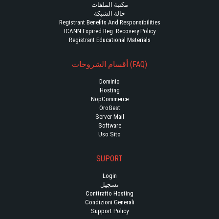
مكتبة الملفات
حالة الشبكة
Registrant Benefits And Responsibilities
ICANN Expired Reg. Recovery Policy
Registrant Educational Materials
أقسام الشروحات (FAQ)
Dominio
Hosting
NopCommerce
OroGest
Server Mail
Software
Uso Sito
SUPORT
Login
تسجيل
Conttratto Hosting
Condizioni Generali
Support Policy