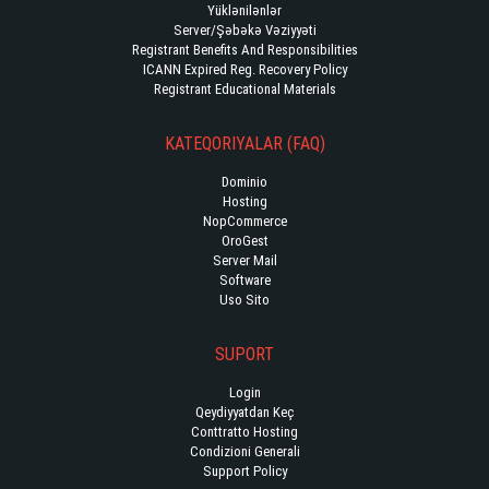
Yüklənilənlər
Server/Şəbəkə Vəziyyəti
Registrant Benefits And Responsibilities
ICANN Expired Reg. Recovery Policy
Registrant Educational Materials
KATEQORIYALAR (FAQ)
Dominio
Hosting
NopCommerce
OroGest
Server Mail
Software
Uso Sito
SUPORT
Login
Qeydiyyatdan Keç
Conttratto Hosting
Condizioni Generali
Support Policy