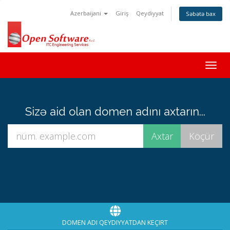
Azerbaijani
Giriş
Qeydiyyat
Səbətə bax
Togg
navig
Sizə aid olan domen adını axtarın...
DOMEN ADI QEYDIYYATDAN KEÇIRT