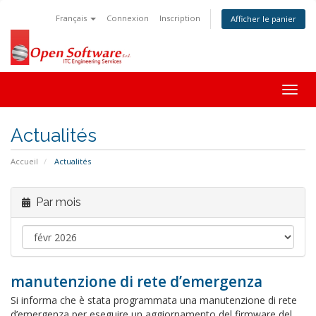
Français
Connexion
Inscription
Afficher le panier
Togg
navig
Actualités
Accueil
Actualités
Par mois
manutenzione di rete d’emergenza
Si informa che è stata programmata una manutenzione di rete
d’emergenza per eseguire un aggiornamento del firmware del