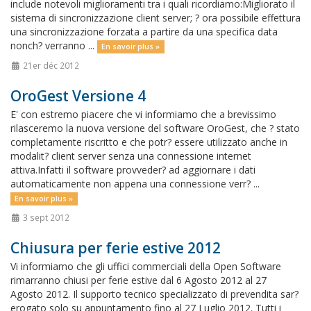
include notevoli miglioramenti tra i quali ricordiamo:Migliorato il
sistema di sincronizzazione client server; ? ora possibile effettura
una sincronizzazione forzata a partire da una specifica data
nonch? verranno ...
En savoir plus »
21er déc 2012
OroGest Versione 4
E' con estremo piacere che vi informiamo che a brevissimo
rilasceremo la nuova versione del software OroGest, che ? stato
completamente riscritto e che potr? essere utilizzato anche in
modalit? client server senza una connessione internet
attiva.Infatti il software provveder? ad aggiornare i dati
automaticamente non appena una connessione verr? ...
En savoir plus »
3 sept 2012
Chiusura per ferie estive 2012
Vi informiamo che gli uffici commerciali della Open Software
rimarranno chiusi per ferie estive dal 6 Agosto 2012 al 27
Agosto 2012. Il supporto tecnico specializzato di prevendita sar?
erogato solo su appuntamento fino al 27 Luglio 2012. Tutti i