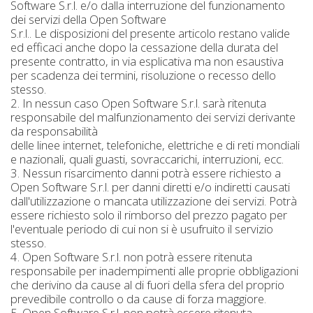
Software S.r.l. e/o dalla interruzione del funzionamento
dei servizi della Open Software
S.r.l.. Le disposizioni del presente articolo restano valide
ed efficaci anche dopo la cessazione della durata del
presente contratto, in via esplicativa ma non esaustiva
per scadenza dei termini, risoluzione o recesso dello
stesso.
2. In nessun caso Open Software S.r.l. sarà ritenuta
responsabile del malfunzionamento dei servizi derivante
da responsabilità
delle linee internet, telefoniche, elettriche e di reti mondiali
e nazionali, quali guasti, sovraccarichi, interruzioni, ecc.
3. Nessun risarcimento danni potrà essere richiesto a
Open Software S.r.l. per danni diretti e/o indiretti causati
dall'utilizzazione o mancata utilizzazione dei servizi. Potrà
essere richiesto solo il rimborso del prezzo pagato per
l'eventuale periodo di cui non si è usufruito il servizio
stesso.
4. Open Software S.r.l. non potrà essere ritenuta
responsabile per inadempimenti alle proprie obbligazioni
che derivino da cause al di fuori della sfera del proprio
prevedibile controllo o da cause di forza maggiore.
5. Open Software S.r.l. non potrà essere ritenuta