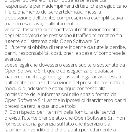
responsabile per inadempimenti di terzi che pregiudicano
il funzionamento dei servizi telematici messi a
disposizione dell'utente, compresi, in via esemplificativa
ma non esaustiva, i rallentamenti di
velocità, l’assenza di connettività, il malfunzionamento
degli elaboratori che gestiscono il traffico telematico fra
l'utente ed il sistema della Open Software S.r.l.
6. L'utente si obbliga di tenere indenne da tutte le perdite,
danni, responsabilità, costi, oneri e spese ivi comprese le
eventuali
spese legali che dovessero essere subite o sostenute da
Open Software S.r.l. quale conseguenza di qualsiasi
inadempimento agli obblighi assunti e garanzie prestate
dall'utente con la sottoscrizione del presente contratto o
modulo di adesione e comunque connesse alla
immissione delle informazioni nello spazio fornito da
Open Software S.r.l. anche in ipotesi di risarcimento danni
pretesi da terzi a qualunque titolo.
7. Con rispetto per i termini della fornitura dei servizi
previsti, l'utente prende atto che Open Software S.r.l. non
fornisce alcuna garanzia sul fatto che il servizio sia
facilmente rivendibile o che si adatti perfettamente a