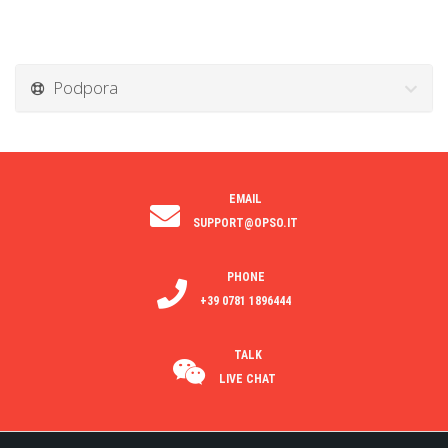
Podpora
EMAIL
SUPPORT@OPSO.IT
PHONE
+39 0781 1896444
TALK
LIVE CHAT