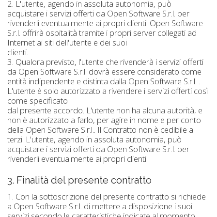
2. L'utente, agendo in assoluta autonomia, può
acquistare i servizi offerti da Open Software S.r.l. per
rivenderli eventualmente ai propri clienti. Open Software
S.r.l. offrirà ospitalità tramite i propri server collegati ad
Internet ai siti dell'utente e dei suoi
clienti.
3. Qualora previsto, l'utente che rivenderà i servizi offerti
da Open Software S.r.l. dovrà essere considerato come
entità indipendente e distinta dalla Open Software S.r.l. .
L'utente è solo autorizzato a rivendere i servizi offerti così
come specificato
dal presente accordo. L'utente non ha alcuna autorità, e
non è autorizzato a farlo, per agire in nome e per conto
della Open Software S.r.l.. Il Contratto non è cedibile a
terzi. L'utente, agendo in assoluta autonomia, può
acquistare i servizi offerti da Open Software S.r.l. per
rivenderli eventualmente ai propri clienti.
3. Finalità del presente contratto
1. Con la sottoscrizione del presente contratto si richiede
a Open Software S.r.l. di mettere a disposizione i suoi
servizi secondo le caratteristiche indicate al momento