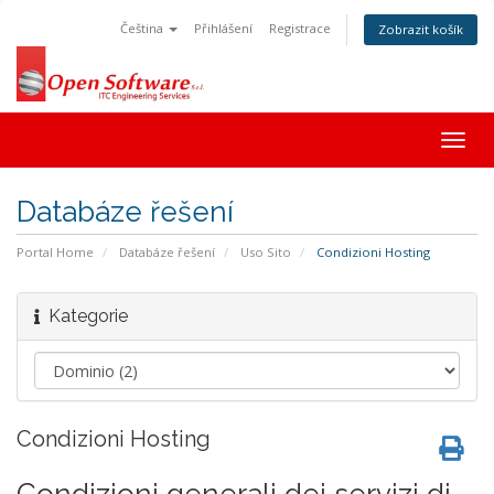
Čeština
Přihlášení
Registrace
Zobrazit košík
Togg
navig
Databáze řešení
Portal Home
Databáze řešení
Uso Sito
Condizioni Hosting
Kategorie
Condizioni Hosting