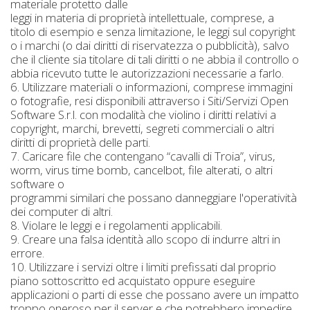
materiale protetto dalle
leggi in materia di proprietà intellettuale, comprese, a
titolo di esempio e senza limitazione, le leggi sul copyright
o i marchi (o dai diritti di riservatezza o pubblicità), salvo
che il cliente sia titolare di tali diritti o ne abbia il controllo o
abbia ricevuto tutte le autorizzazioni necessarie a farlo.
6. Utilizzare materiali o informazioni, comprese immagini
o fotografie, resi disponibili attraverso i Siti/Servizi Open
Software S.r.l. con modalità che violino i diritti relativi a
copyright, marchi, brevetti, segreti commerciali o altri
diritti di proprietà delle parti.
7. Caricare file che contengano “cavalli di Troia”, virus,
worm, virus time bomb, cancelbot, file alterati, o altri
software o
programmi similari che possano danneggiare l'operatività
dei computer di altri.
8. Violare le leggi e i regolamenti applicabili.
9. Creare una falsa identità allo scopo di indurre altri in
errore.
10. Utilizzare i servizi oltre i limiti prefissati dal proprio
piano sottoscritto ed acquistato oppure eseguire
applicazioni o parti di esse che possano avere un impatto
troppo oneroso per il server e che potrebbero impedire