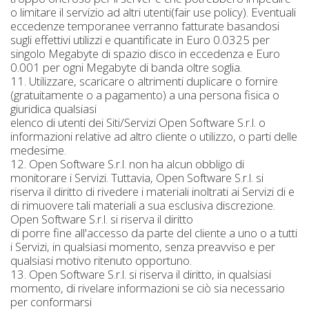
o limitare il servizio ad altri utenti(fair use policy). Eventuali
eccedenze temporanee verranno fatturate basandosi
sugli effettivi utilizzi e quantificate in Euro 0.0325 per
singolo Megabyte di spazio disco in eccedenza e Euro
0.001 per ogni Megabyte di banda oltre soglia.
11. Utilizzare, scaricare o altrimenti duplicare o fornire
(gratuitamente o a pagamento) a una persona fisica o
giuridica qualsiasi
elenco di utenti dei Siti/Servizi Open Software S.r.l. o
informazioni relative ad altro cliente o utilizzo, o parti delle
medesime.
12. Open Software S.r.l. non ha alcun obbligo di
monitorare i Servizi. Tuttavia, Open Software S.r.l. si
riserva il diritto di rivedere i materiali inoltrati ai Servizi di e
di rimuovere tali materiali a sua esclusiva discrezione.
Open Software S.r.l. si riserva il diritto
di porre fine all'accesso da parte del cliente a uno o a tutti
i Servizi, in qualsiasi momento, senza preavviso e per
qualsiasi motivo ritenuto opportuno.
13. Open Software S.r.l. si riserva il diritto, in qualsiasi
momento, di rivelare informazioni se ciò sia necessario
per conformarsi