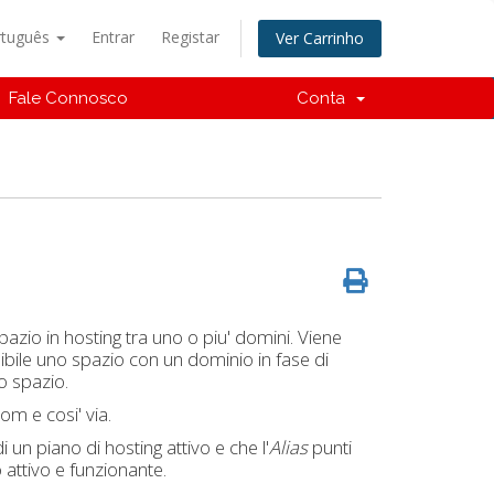
rtuguês
Entrar
Registar
Ver Carrinho
Fale Connosco
Conta
zio in hosting tra uno o piu' domini. Viene
bile uno spazio con un dominio in fase di
o spazio.
om e cosi' via.
un piano di hosting attivo e che l'
Alias
punti
 attivo e funzionante.