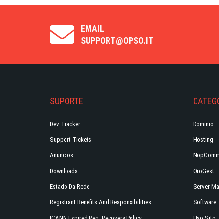
EMAIL
SUPPORT@OPSO.IT
SUPORTE
CATEGO
Dev Tracker
Dominio
Support Tickets
Hosting
Anúncios
NopComm
Downloads
OroGest
Estado Da Rede
Server Ma
Registrant Benefits And Responsibilities
Software
ICANN Expired Reg. Recovery Policy
Uso Sito