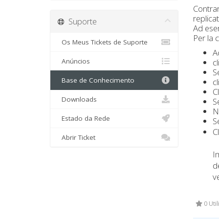
Contrar
replicat
Suporte
Ad esem
Per la 
Os Meus Tickets de Suporte
A
Anúncios
c
S
Base de Conhecimento
c
Cl
Downloads
S
N
Estado da Rede
S
C
Abrir Ticket
I
d
ve
0 Uti