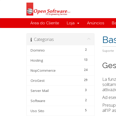
Área do Cliente
Loja
Anúncios
B
Ba
Categorias
2
Dominio
Suporte
13
Hosting
Ges
24
NopCommerce
La funz
29
OroGest
solitam
attivaz
3
Server Mail
Ad esem
2
Software
Presupp
all'IP 
5
Uso Sito