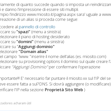
iamente di quanto succede quando si imposta un reindirizzamento
i e danno l'impressione di essere siti multipli.
pio l'indirizzo www.miosito.it/pagina.aspx sara' uguale a ww
creazione di un alias si proceda come segue:
ccedere al
pannello di controllo
liccare su
"spazi"
(menu a sinistra)
elezionare il piano di hosting desiderato
liccare su
"domini"
(menu a sinistra)
iccare su "
Aggiungi dominio"
elezionare
"
Domain alias"
el campo
"
www.
"
inserire il nome dell'alias (es. miosito.com)
elezionare su provisioning options il dominio sul quale creare l'
liccare
"Aggiungi Dominio"
per confermare l'operazione
mportante!!! E' necessario far puntare il miosito.xx sul l'IP del 
eve essere fatta a sul?DNS. Si dovrà aggiungere (o modificare
rificare l'IP nella sezione
Proprietà Sito Web
)
lizadores acharam útil