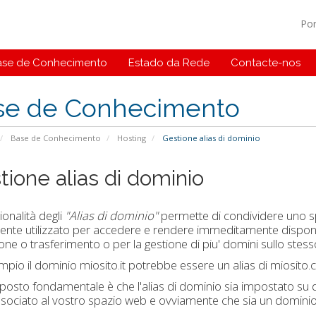
Po
ase de Conhecimento
Estado da Rede
Contacte-nos
se de Conhecimento
Base de Conhecimento
Hosting
Gestione alias di dominio
tione alias di dominio
ionalità degli
"Alias di dominio"
permette di condividere uno spa
ente utilizzato per accedere e rendere immeditamente disponi
ione o trasferimento o per la gestione di piu' domini sullo stess
pio il dominio miosito.it potrebbe essere un alias di miosito.c
osto fondamentale è che l'alias di dominio sia impostato su di 
associato al vostro spazio web e ovviamente che sia un dominio