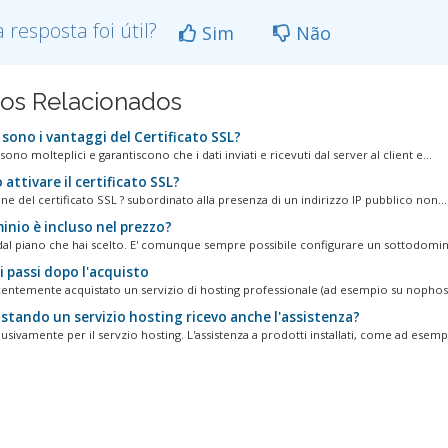
a resposta foi útil?
Sim
Não
gos Relacionados
sono i vantaggi del Certificato SSL?
 sono molteplici e garantiscono che i dati inviati e ricevuti dal server al client e...
attivare il certificato SSL?
one del certificato SSL ? subordinato alla presenza di un indirizzo IP pubblico non...
inio è incluso nel prezzo?
al piano che hai scelto. E' comunque sempre possibile configurare un sottodomini
i passi dopo l'acquisto
centemente acquistato un servizio di hosting professionale (ad esempio su nophost
stando un servizio hosting ricevo anche l'assistenza?
usivamente per il servzio hosting. L'assistenza a prodotti installati, come ad esempi