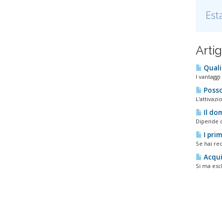
Est
Arti
Quali 
I vantaggi
Posso 
L'attivazi
Il dom
Dipende d
I prim
Se hai re
Acqui
Si ma escl