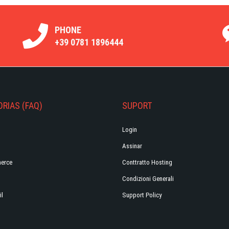
PHONE
+39 0781 1896444
RIAS (FAQ)
SUPORT
Login
Assinar
erce
Conttratto Hosting
Condizioni Generali
il
Support Policy